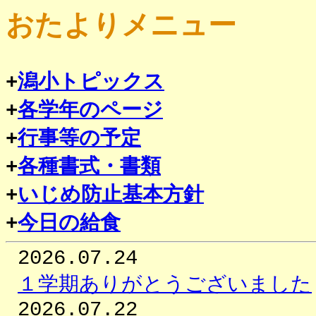
おたよりメニュー
+
潟小トピックス
+
各学年のページ
+
行事等の予定
+
各種書式・書類
+
いじめ防止基本方針
+
今日の給食
2026.07.24
１学期ありがとうございました
2026.07.22