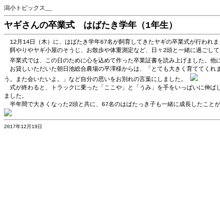
潟小トピックス__
ヤギさんの卒業式 はばたき学年（1年生）
12月14日（木）に、はばたき学年67名が飼育してきたヤギの卒業式が行われ
餌やりやヤギ小屋のそうじ、お散歩や体重測定など、日々2頭と一緒に過ごして
卒業式では、この日のために心を込めて作った卒業証書を読み上げました。他に
お貸しいただいた朝日池総合農場の平澤様からは、「とても大きく育ててくれま
う。また会いたいよ。」など自分の思いをお別れの言葉にしました。
式が終わると、トラックに乗った「ここや」と「うみ」を手をいっぱいに伸ばし
ました。
半年間で大きくなった2頭と共に、67名のはばたっき子も一緒に成長したこと
2017年12月19日