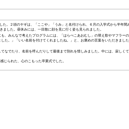
ました。２頭のヤギは、「ここや」「うみ」と名付けられ、６月の入学式から半年間
きました。昼休みには、一目散に顔を見に行く姿も見られました。
も、みんなで考えたプログラムには、「はらぺこあおむし」の替え歌やマフラー
した。」「いい名前を付けてくれましたね。」と、お褒めの言葉をいただきました
てなでたり、名前を呼んだりして最後まで別れを惜しみました。中には、寂しくて
が感じられた、心のこもった卒業式でした。