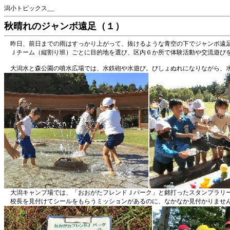
潟小トピックス__
秋晴れのジャンボ遠足（１）
昨日、前日までの雨はすっかり上がって、抜けるような青空の下でジャンボ遠
Ｊチーム（縦割り班）ごとに目的地を選び、区内６か所で体験活動や交流遊び
大潟水と森公園の噴水広場では、水鉄砲や水遊び。びしょぬれになりながら、水
大潟キャンプ場では、「おおがたフレンドＪパーク」と銘打ったスタンプラリー
校長を見付けてシールをもらうミッションがあるのに、なかなか見付かりません