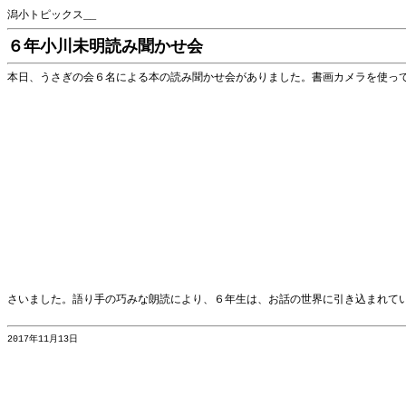
潟小トピックス__
６年小川未明読み聞かせ会
本日、うさぎの会６名による本の読み聞かせ会がありました。書画カメラを使っ
さいました。語り手の巧みな朗読により、６年生は、お話の世界に引き込まれて
2017年11月13日