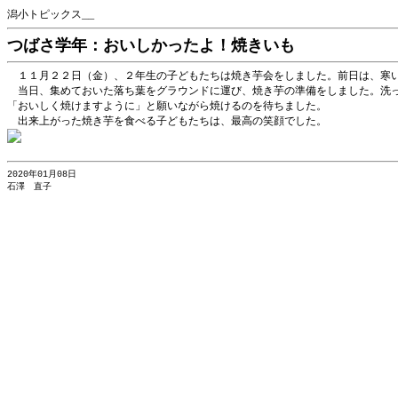
潟小トピックス__
つばさ学年：おいしかったよ！焼きいも
１１月２２日（金）、２年生の子どもたちは焼き芋会をしました。前日は、寒い
当日、集めておいた落ち葉をグラウンドに運び、焼き芋の準備をしました。洗っ
「おいしく焼けますように」と願いながら焼けるのを待ちました。
出来上がった焼き芋を食べる子どもたちは、最高の笑顔でした。
2020年01月08日
石澤 直子