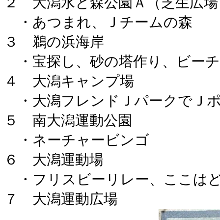
２ 大潟水と森公園Ａ（芝生広場
・あつまれ、Ｊチームの森
３ 鵜の浜海岸
・宝探し、砂の塔作り、ビーチ
４ 大潟キャンプ場
・大潟フレンドＪパークでＪポ
５ 南大潟運動公園
・ネーチャービンゴ
６ 大潟運動場
・フリスビーリレー、ここはど
７ 大潟運動広場